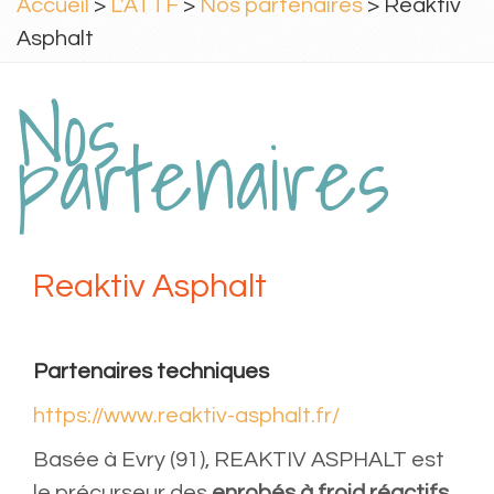
Accueil
>
L'ATTF
>
Nos partenaires
> Reaktiv
Asphalt
Nos
partenaires
Reaktiv Asphalt
Partenaires techniques
https://www.reaktiv-asphalt.fr/
Basée à Evry (91), REAKTIV ASPHALT est
le précurseur des
enrobés à froid réactifs