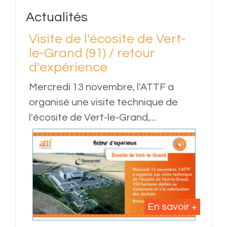
Actualités
es
Visite de l'écosite de Vert-
Reto
le-Grand (91) / retour
visi
d'expérience
Fume
Mercredi 13 novembre, l'ATTF a
Notre
organisé une visite technique de
Romai
l'écosite de Vert-le-Grand,...
journé
oir +
En savoir +